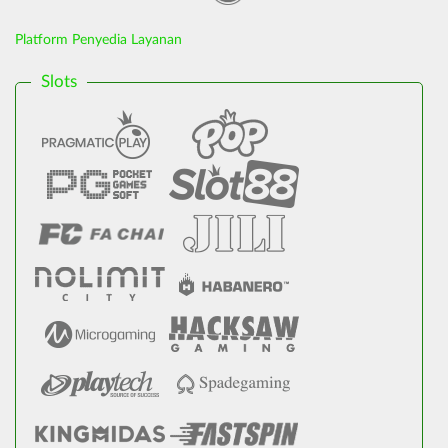
Platform Penyedia Layanan
Slots