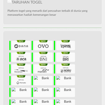
TARUHAN TOGEL
Platform togel yang menarik dari perusahan terbaik di dunia yang
menawarkan hadiah kemenangan besar