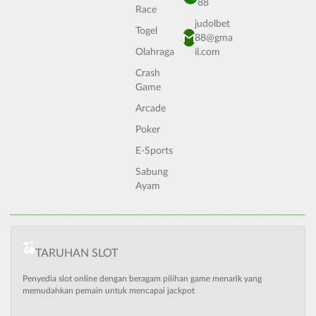
88
Race
judolbet
Togel
88@gma
Olahraga
il.com
Crash
Game
Arcade
Poker
E-Sports
Sabung
Ayam
TARUHAN SLOT
Penyedia slot online dengan beragam pilihan game menarik yang
memudahkan pemain untuk mencapai jackpot