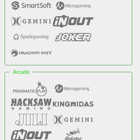
Arcade