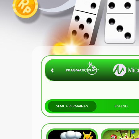
SEMUA PERMAINAN
FISHING