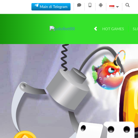
Main di Telegram
HOT GAMES
SL