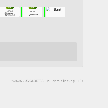
©2026 JUDOLBET88. Hak cipta dilindungi | 18+