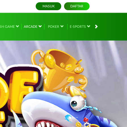
MASUK
DAFTAR
SH GAME
ARCADE
POKER
E-SPORTS
SABUNG AYAM