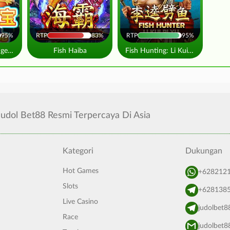
95%
RTP
83%
RTP
95%
Fish Hunter Spongebob
Fish Haiba
Fish Hunting: Li Kui Pi Yu
Judol Bet88 Resmi Terpercaya Di Asia
Kategori
Dukungan
Hot Games
+628212
Slots
+628138
Live Casino
judolbet8
Race
judolbet