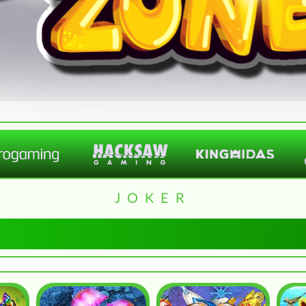
JOKER