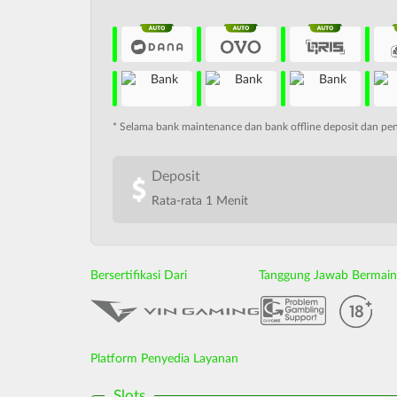
* Selama bank maintenance dan bank offline deposit dan pen
Deposit
Rata-rata 1 Menit
Bersertifikasi Dari
Tanggung Jawab Bermain
Platform Penyedia Layanan
Slots