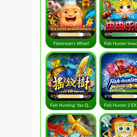
RTP
85%
RTP
Fisherman's Wharf
RTP
86%
RTP
Fish Hunting: Yao Qian Shu