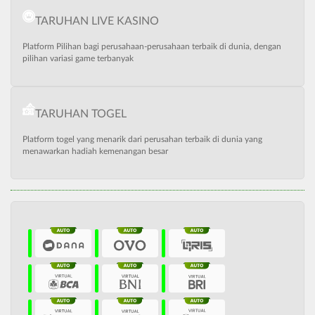
TARUHAN LIVE KASINO
Platform Pilihan bagi perusahaan-perusahaan terbaik di dunia, dengan
pilihan variasi game terbanyak
TARUHAN TOGEL
Platform togel yang menarik dari perusahan terbaik di dunia yang
menawarkan hadiah kemenangan besar