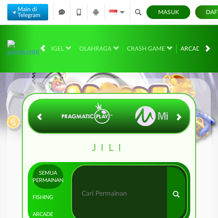
Main di
MASUK
DAF
Telegram
RACE
TOGEL
OLAHRAGA
CRASH GAME
ARCADE
JILI
SEMUA
PERMAINAN
FISHING
ARCADE