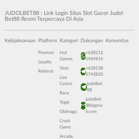
JUDOLBET88 : Link Login Situs Slot Gacor Judol
Bet88 Resmi Terpercaya Di Asia
Kebijaksanaan
Platform
Kategori
Dukungan
Komunitas
Promosi
Hot
+628212
Games
1969816
Loyalty
Slots
+628138
Referral
5743820
Live
Casino
judolbet
88
Race
judolbet
Togel
88@gma
Olahraga
il.com
Crash
Game
Arcade