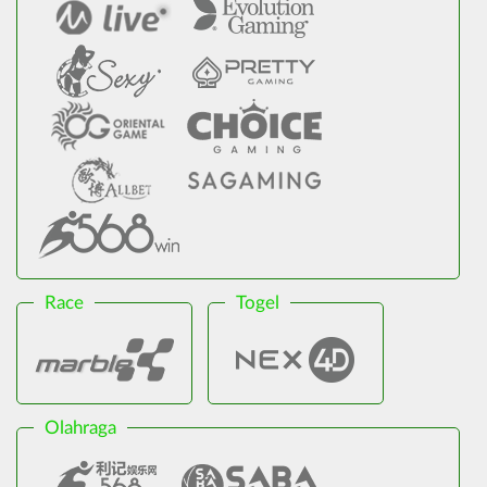
Race
Togel
Olahraga