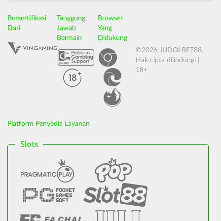
Bersertifikasi
Tanggung
Browser
Dari
Jawab
Yang
Bermain
Didukung
©2026 JUDOLBET88.
Hak cipta dilindungi |
18+
Platform Penyedia Layanan
Slots