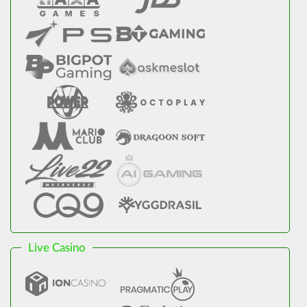
Live Casino