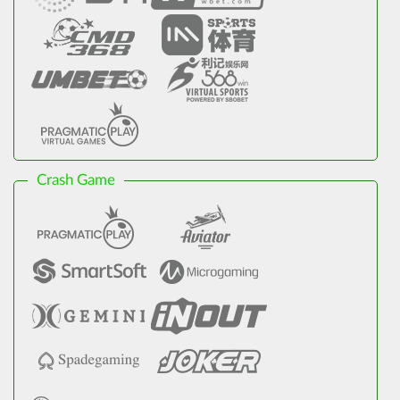
Crash Game