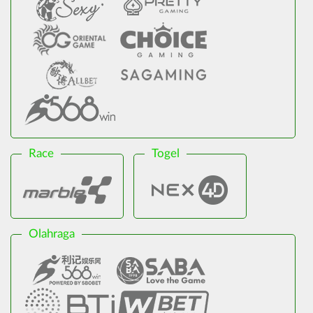
Race
Togel
Olahraga