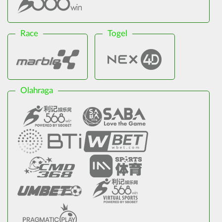
Race
Togel
Olahraga