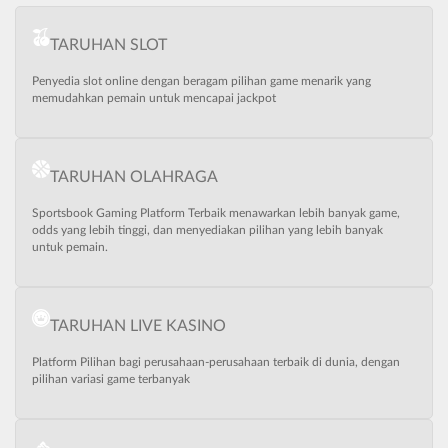
TARUHAN SLOT
Penyedia slot online dengan beragam pilihan game menarik yang
memudahkan pemain untuk mencapai jackpot
TARUHAN OLAHRAGA
Sportsbook Gaming Platform Terbaik menawarkan lebih banyak game,
odds yang lebih tinggi, dan menyediakan pilihan yang lebih banyak
untuk pemain.
TARUHAN LIVE KASINO
Platform Pilihan bagi perusahaan-perusahaan terbaik di dunia, dengan
pilihan variasi game terbanyak