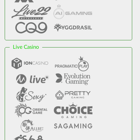
Live Casino