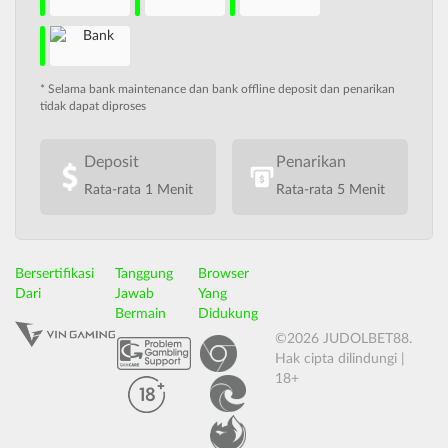
* Selama bank maintenance dan bank offline deposit dan penarikan
tidak dapat diproses
Deposit
Penarikan
Rata-rata 1 Menit
Rata-rata 5 Menit
Bersertifikasi
Tanggung
Browser
Dari
Jawab
Yang
Bermain
Didukung
©2026 JUDOLBET88.
Hak cipta dilindungi |
18+