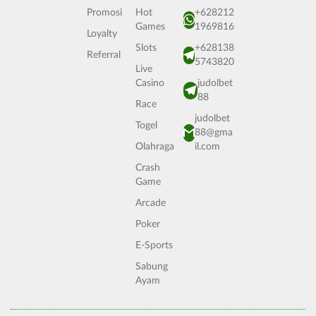
Promosi
Hot
+628212
Games
1969816
Loyalty
Slots
+628138
Referral
5743820
Live
Casino
judolbet
88
Race
judolbet
Togel
88@gma
Olahraga
il.com
Crash
Game
Arcade
Poker
E-Sports
Sabung
Ayam