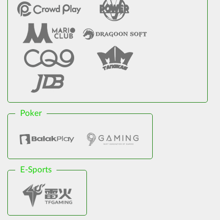
Poker
E-Sports