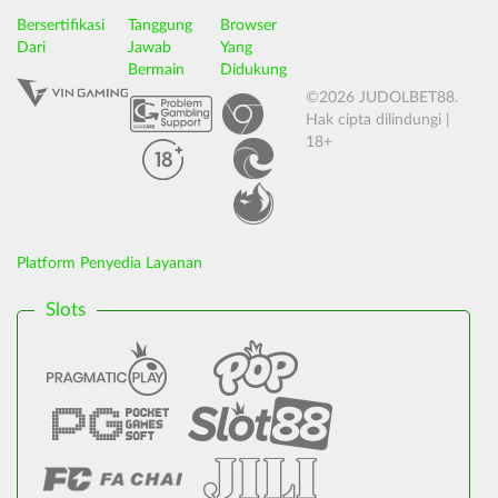
Bersertifikasi
Tanggung
Browser
Dari
Jawab
Yang
Bermain
Didukung
©2026 JUDOLBET88.
Hak cipta dilindungi |
18+
Platform Penyedia Layanan
Slots