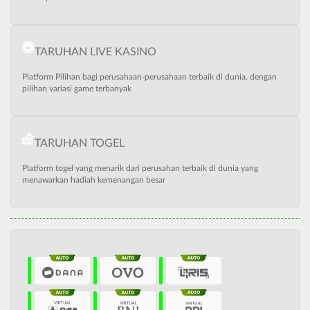
TARUHAN LIVE KASINO
Platform Pilihan bagi perusahaan-perusahaan terbaik di dunia, dengan
pilihan variasi game terbanyak
TARUHAN TOGEL
Platform togel yang menarik dari perusahan terbaik di dunia yang
menawarkan hadiah kemenangan besar