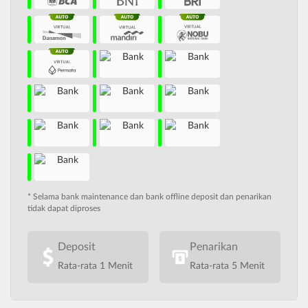
* Selama bank maintenance dan bank offline deposit dan penarikan
tidak dapat diproses
Deposit
Penarikan
Rata-rata 1 Menit
Rata-rata 5 Menit