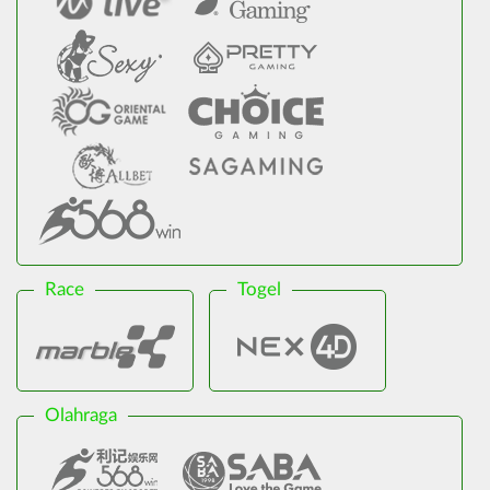
Race
Togel
Olahraga