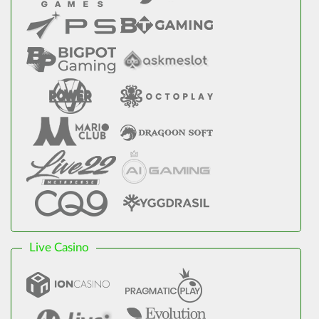
Live Casino