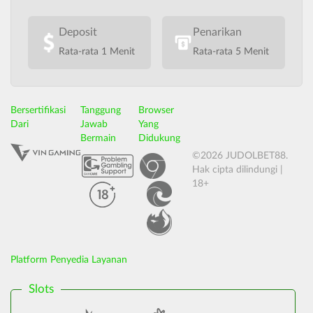
Deposit
Penarikan
Rata-rata 1 Menit
Rata-rata 5 Menit
Bersertifikasi
Tanggung
Browser
Dari
Jawab
Yang
Bermain
Didukung
©2026 JUDOLBET88.
Hak cipta dilindungi |
18+
Platform Penyedia Layanan
Slots