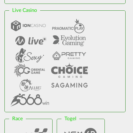
Live Casino
Race
Togel