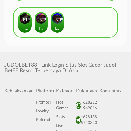
RTP
96%
RTP
86%
RTP
91%
FlyX
FlyX Cash Turbo
Incredible Balloon Machine
JUDOLBET88 : Link Login Situs Slot Gacor Judol
Bet88 Resmi Terpercaya Di Asia
Kebijaksanaan
Platform
Kategori
Dukungan
Komunitas
Promosi
Hot
+628212
Games
1969816
Loyalty
Slots
+628138
Referral
5743820
Live