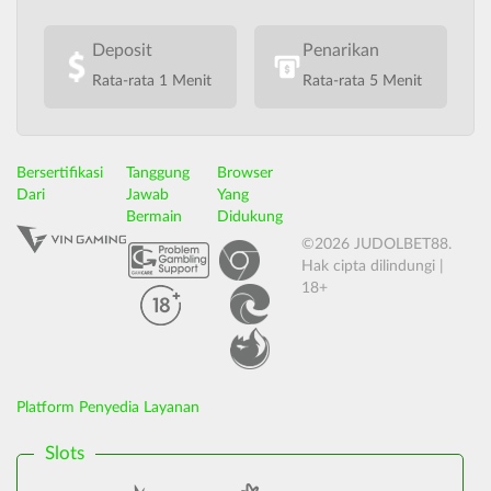
Deposit
Penarikan
Rata-rata 1 Menit
Rata-rata 5 Menit
Bersertifikasi
Tanggung
Browser
Dari
Jawab
Yang
Bermain
Didukung
©2026 JUDOLBET88.
Hak cipta dilindungi |
18+
Platform Penyedia Layanan
Slots