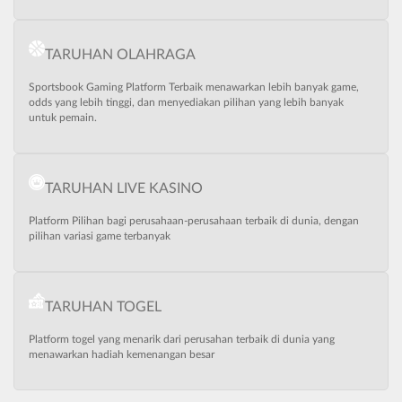
TARUHAN OLAHRAGA
Sportsbook Gaming Platform Terbaik menawarkan lebih banyak game,
odds yang lebih tinggi, dan menyediakan pilihan yang lebih banyak
untuk pemain.
TARUHAN LIVE KASINO
Platform Pilihan bagi perusahaan-perusahaan terbaik di dunia, dengan
pilihan variasi game terbanyak
TARUHAN TOGEL
Platform togel yang menarik dari perusahan terbaik di dunia yang
menawarkan hadiah kemenangan besar