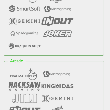
Arcade