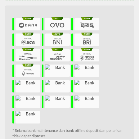
* Selama bank maintenance dan bank offline deposit dan penarikan
tidak dapat diproses